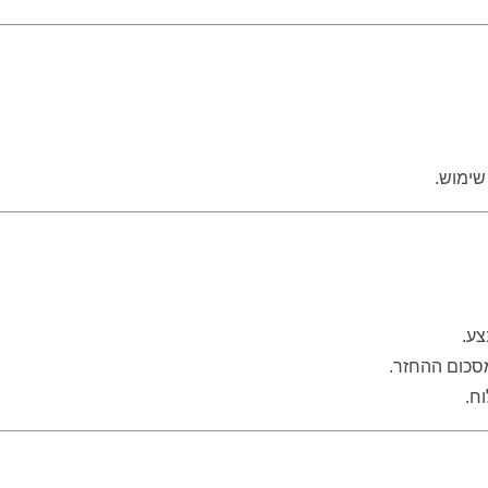
שימוש.
צע.
סכום ההחזר.
וח.