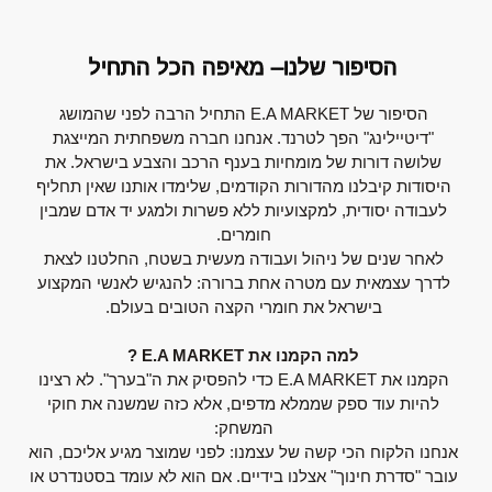
הסיפור שלנו– מאיפה הכל התחיל
הסיפור של E.A MARKET התחיל הרבה לפני שהמושג
"דיטיילינג" הפך לטרנד. אנחנו חברה משפחתית המייצגת
שלושה דורות של מומחיות בענף הרכב והצבע בישראל. את
היסודות קיבלנו מהדורות הקודמים, שלימדו אותנו שאין תחליף
לעבודה יסודית, למקצועיות ללא פשרות ולמגע יד אדם שמבין
חומרים.
לאחר שנים של ניהול ועבודה מעשית בשטח, החלטנו לצאת
לדרך עצמאית עם מטרה אחת ברורה: להנגיש לאנשי המקצוע
בישראל את חומרי הקצה הטובים בעולם.
למה הקמנו את E.A MARKET ?
הקמנו את E.A MARKET כדי להפסיק את ה"בערך". לא רצינו
להיות עוד ספק שממלא מדפים, אלא כזה שמשנה את חוקי
המשחק:
אנחנו הלקוח הכי קשה של עצמנו: לפני שמוצר מגיע אליכם, הוא
עובר "סדרת חינוך" אצלנו בידיים. אם הוא לא עומד בסטנדרט או