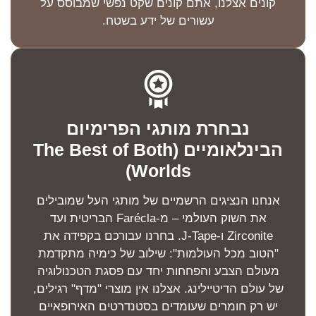
קונים אצלנו, אתם קונים שקט נפשי שמבוסס על
עשורים של ידע בשטח.
נבחרת מותגי הפרימיום
הבינלאומיים (The Best of Both
Worlds)
אנחנו הנציגים הרשמיים של מותגי העל שמובילים
את השוק העולמי – מ-Farécla הבריטית ועד
Zirconite ו-J-Tape. בחרנו עבורכם בקפידה את
"הטוב מכל העולמות": שילוב של כימיה מתקדמת
מעולם הצבע והפחחות יחד עם פסגת הטכנולוגיה
של עולם הדיטיילינג. אצלנו אין מוצרי "מדף" רגילים,
יש רק חומרים שעומדים בסטנדרטים האירופאיים