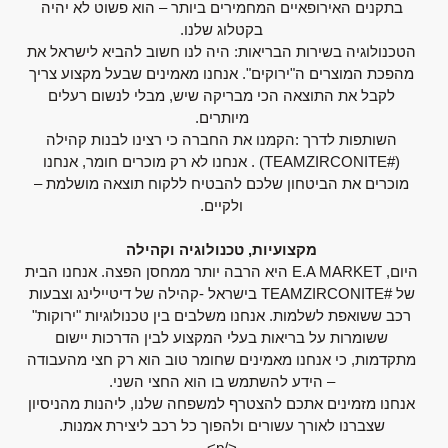
בתקנים האירופאיים המחמירים ביותר – הוא פשוט לא יהיה
בקטלוג שלנו.
הטכנולוגיה בשירות הבריאות: היה לנו חשוב להביא לישראל את
מהפכת המוצרים ה"ירוקים". אנחנו מאמינים שבעל מקצוע צריך
לקבל את התוצאה הכי מבריקה שיש, מבלי לנשום רעלים
מיותרים.
השותפות לדרך :הקמנו את החברה כי רצינו לבנות קהילה
(#TEAMZIRCONITE) . אנחנו לא רק מוכרים חומר, אנחנו
מוכרים את הביטחון שלכם להבטיח ללקוח תוצאה מושלמת –
ולקיים.
מקצועיות, טכנולוגיה וקהילה
היום, E.A MARKET היא הרבה יותר ממחסן הפצה. אנחנו הבית
של #TEAMZIRCONITE בישראל -קהילה של דיטיילינג וצבעות
רכב ששואפת לשלמות. אנחנו משלבים בין טכנולוגיות "ירוקות"
ששומרות על בריאות בעלי המקצוע לבין הדרכות יישום
מתקדמות, כי אנחנו מאמינים שחומר טוב הוא רק חצי מהעבודה
– הידע להשתמש בו הוא החצי השני.
אנחנו מזמינים אתכם להצטרף למשפחה שלנו, ליהנות מהניסיון
שצברנו לאורך עשורים ולהפוך כל רכב ליצירת אמנות.
</p>