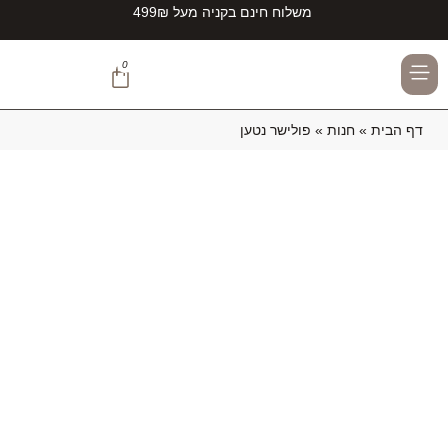
משלוח חינם בקניה מעל 499₪
0
TEAMZIRCONITE#
דף הבית
»
חנות
»
פולישר נטען