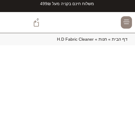
משלוח חינם בקניה מעל 499₪
0
TEAMZIRCONITE#
דף הבית
»
חנות
»
H.D Fabric Cleaner