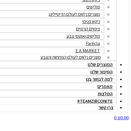
פולישים
מוצרים נלווים לעולם הדיטיילינג
ניקיון פנימי
ציפויים קרמיים
פולישים ואוטמי צבע
Farécla
E.A MARKET
מוצרים נלווים לעולם הפחחות והצבע
המוצרים שלנו
הסיפור שלנו
למה לבחור בנו
מאמרים
המלצות
TEAMZIRCONITE#
צרו קשר
0
₪
0.00