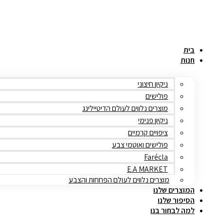
דלג
משלוח חינם בקניה מעל 499₪
לתוכן
בית
חנות
ניקיון חיצוני
פולישים
מוצרים נלווים לעולם הדיטיילינג
ניקיון פנימי
ציפויים קרמיים
פולישים ואוטמי צבע
Farécla
E.A MARKET
מוצרים נלווים לעולם הפחחות והצבע
המוצרים שלנו
הסיפור שלנו
למה לבחור בנו